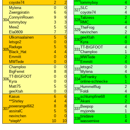
326
coyote74
2
2
tommyboy
4
0
Mylena
0
0
SLC
2
0
327
Zwergpiratin
6
6
coyote74
4
0
ConnyinRouen
9
9
Talizess
2
0
304
328
tommyboy
3
3
RMC_
4
0
Mew2
5
5
TheFrog
4
0
329
Ela0809
7
7
nevinchen
2
0
Ulkomaalainen
5
5
geeXtah
4
0
330
letsgo2
0
0
Kyra
0
0
Raduga
5
5
TT-BIGFOOT
4
0
305
331
Black_Hat
4
4
Champloo
1
0
Emmitt
0
0
MWTede
2
0
332
MWTede
0
0
Emmitt
4
0
Champloo
0
0
letsgo2
0
0
333
BigFerret
8
8
Mylena
4
0
TT-BIGFOOT
0
0
SirFranky
5
0
306
334
Kyra
0
0
online-schnecke
1
0
Matt75
5
5
Hummelflug
2
0
335
geeXtah
0
0
Foldi
4
0
Kasus
6
6
schlumpfine68
4
0
336
**Shirley
4
4
Akani
2
0
powerangel662
8
8
Beepop
4
0
307
337
assiralC
5
5
myjonda
1
0
nevinchen
0
0
tinidave
1
0
338
*steph*
10
10
wassernixe
4
0