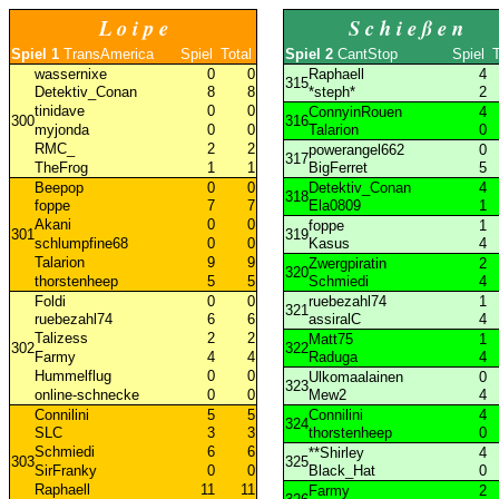
L o i p e
S c h i e ß e n
Gegner CS
Spiel 1
TransAmerica
Spiel
Total
Spiel 2
CantStop
Spiel
T
alt
Sp. 2
Sp. 4
Sp. 6
Sp. 8
Sp. 10
x
n.Rg.
Total
a.Rg.
Reihe
G
alt
wassernixe
0
0
Raphaell
4
0
315
Detektiv_Conan
8
8
*steph*
2
0
tinidave
0
0
ConnyinRouen
4
0
300
316
myjonda
0
0
Talarion
0
0
RMC_
2
2
powerangel662
0
0
317
TheFrog
1
1
BigFerret
5
0
Beepop
0
0
Detektiv_Conan
4
0
318
foppe
7
7
Ela0809
1
0
Akani
0
0
foppe
1
0
301
319
schlumpfine68
0
0
Kasus
4
0
Talarion
9
9
Zwergpiratin
2
0
320
thorstenheep
5
5
Schmiedi
4
0
Foldi
0
0
ruebezahl74
1
0
321
ruebezahl74
6
6
assiralC
4
0
Talizess
2
2
Matt75
1
0
302
322
Farmy
4
4
Raduga
4
0
Hummelflug
0
0
Ulkomaalainen
0
0
323
online-schnecke
0
0
Mew2
4
0
Connilini
5
5
Connilini
4
0
324
SLC
3
3
thorstenheep
0
0
Schmiedi
6
6
**Shirley
4
0
303
325
SirFranky
0
0
Black_Hat
0
0
Raphaell
11
11
Farmy
2
0